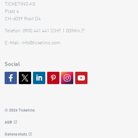
TICKETINO AG
Platz 4
CH-6039 Root D4
Telefon: 0900 441 441 (CHF 1.00/Min.)*
E-Mail:
info@ticketino.com
Social
© 2026 Ticketino
AGB
Datenschutz