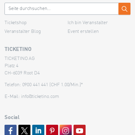
Ticketshop
Ich bin Veranstalter
Veranstalter Blog
Event erstellen
TICKETINO
TICKETINO AG
Platz 4
CH-6039 Root D4
Telefon: 0900 441 441 (CHF 1.00/Min.)*
E-Mail:
info@ticketino.com
Social